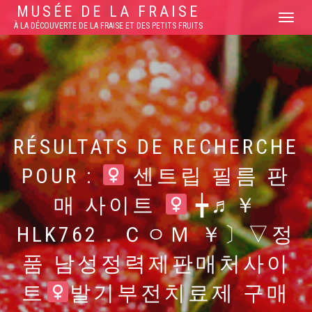
MUSÉE DE LA FRAISE
DÉPLIER/R
À LA DÉCOUVERTE DE LA FRAISE ET DES PETITS FRUITS
LA
NAVIGATI
RÉSULTATS DE RECHERCHE
POUR :
센트립 필름 판
매 사이트
╈♬￥
HLK762．ＣㅇＭ ￥〕▽정
품 남성정력제판매처사이
트
발기부전치료제 구매