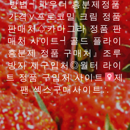
방법┥파우더 흥분제정품
가격∨프로코밀 크림 정품
판매처♤카마그라 정품 판
매처 사이트┩골드 플라이
흥분제 정품 구매처』조루
방지 제구입처◎월터 라이
트 정품 구입처 사이트
제
팬 섹스구매사이트∴