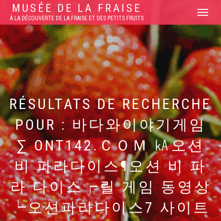
MUSÉE DE LA FRAISE
DÉPLIER/R
À LA DÉCOUVERTE DE LA FRAISE ET DES PETITS FRUITS
LA
NAVIGATI
RÉSULTATS DE RECHERCHE
POUR :
바다와이야기게임
∑ ONT142.ＣＯＭ ㎄오션
비 파라다이스¶오션 비 파
라 다이스┍릴 게임 동영상
┕오션파라다이스7 사이트